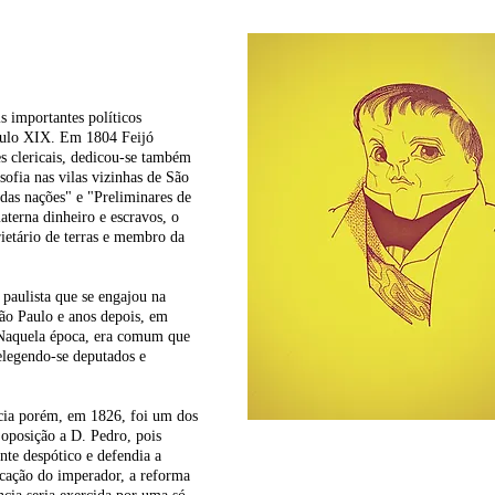
 importantes políticos
éculo XIX. Em 1804 Feijó
s clericais, dedicou-se também
osofia nas vilas vizinhas de São
 das nações" e "Preliminares de
terna dinheiro e escravos, o
rietário de terras e membro da
paulista que se engajou na
São Paulo e anos depois, em
. Naquela época, era comum que
 elegendo-se deputados e
ia porém, em 1826, foi um dos
oposição a D. Pedro, pois
te despótico e defendia a
icação do imperador, a reforma