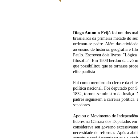
Quem foi REGENTE FEIJÓ
Diogo Antonio Feijó
foi um dos mais
brasileiros da primeira metade do s
ordenou-se padre. Além das atividade
ao ensino de história, geografia e fil
Paulo. Escreveu dois livros: "Lógica
filosofia". Em 1808 herdou da avó ma
que possibilitou que se tornasse prop
elite paulista.
Foi como membro do clero e da elite 
política nacional. Foi deputado por 
1832, tornou-se ministro da Justiça
padres seguissem a carreira política,
senadores.
Apoiou o Movimento de Independênc
líderes na Câmara dos Deputados em 
considerava seu governo excessivamen
necessidade de reformas. Após a abd